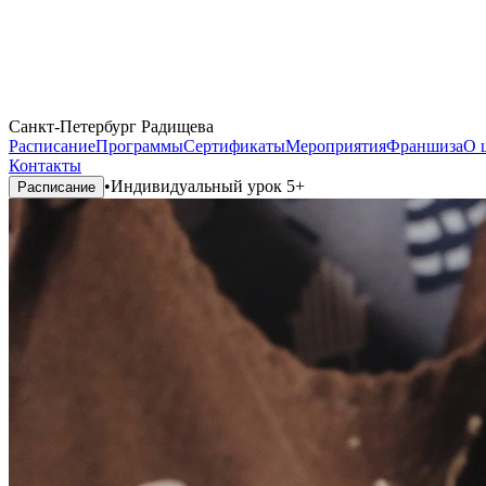
Санкт-Петербург Радищева
Расписание
Программы
Сертификаты
Мероприятия
Франшиза
О 
Контакты
•
Индивидуальный урок 5+
Расписание